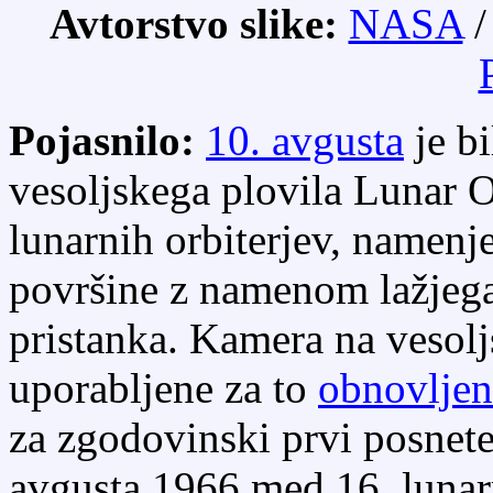
Avtorstvo slike:
NASA
Pojasnilo:
10. avgusta
je bi
vesoljskega plovila Lunar Or
lunarnih orbiterjev, namenj
površine z namenom lažjega
pristanka. Kamera na vesolj
uporabljene za to
obnovljeno
za zgodovinski prvi posnete
avgusta 1966 med 16. lunarn