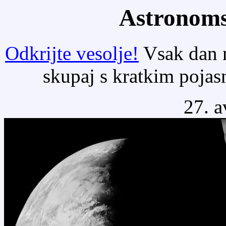
Astronoms
Odkrijte vesolje!
Vsak dan n
skupaj s kratkim poja
27. a