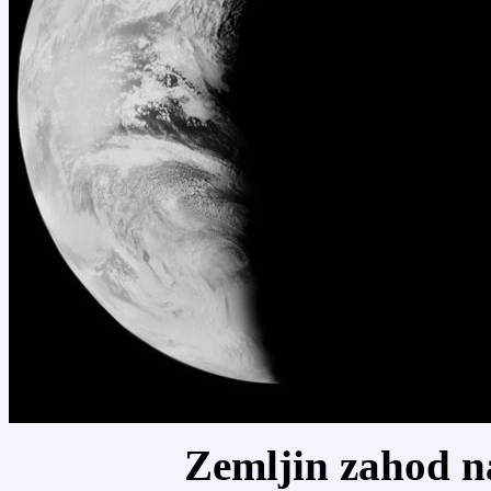
Zemljin zahod n