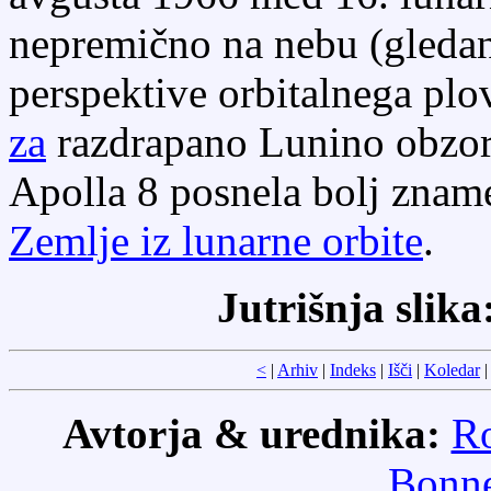
nepremično na nebu (gledano
perspektive orbitalnega plo
za
razdrapano Lunino obzorj
Apolla 8 posnela bolj znam
Zemlje iz lunarne orbite
.
Jutrišnja slika
<
|
Arhiv
|
Indeks
|
Išči
|
Koledar
Avtorja & urednika:
Ro
Bonne