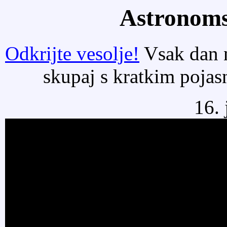
Astronoms
Odkrijte vesolje!
Vsak dan n
skupaj s kratkim poja
16. 