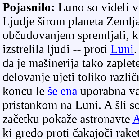
Pojasnilo:
Luno so videli vs
Ljudje širom planeta Zemlja
občudovanjem spremljali, k
izstrelila ljudi -- proti
Luni
.
da je mašinerija tako zaplet
delovanje ujeti toliko različ
koncu le
še ena
uporabna vaj
pristankom na Luni. A šli 
začetku pokaže astronavte
A
ki gredo proti čakajoči raket