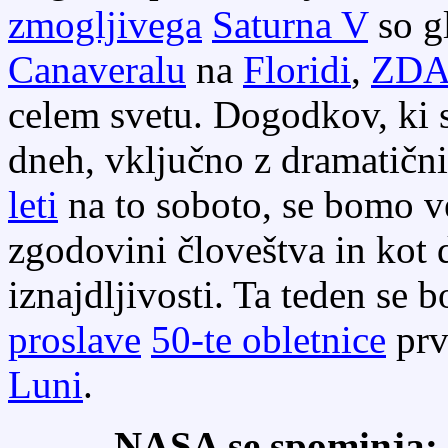
zmogljivega
Saturna V
so g
Canaveralu
na
Floridi
,
ZD
celem svetu. Dogodkov, ki so
dneh, vključno z dramatič
leti
na to soboto, se bomo v
zgodovini človeštva in kot 
iznajdljivosti. Ta teden se 
proslave
50-te obletnice
prv
Luni
.
NASA se spominja: