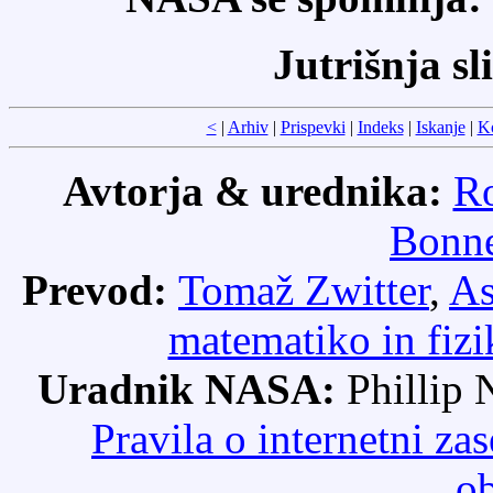
Jutrišnja sl
<
|
Arhiv
|
Prispevki
|
Indeks
|
Iskanje
|
K
Avtorja & urednika:
Ro
Bonne
Prevod:
Tomaž Zwitter
,
As
matematiko in fizi
Uradnik NASA:
Phillip
Pravila o internetni 
ob