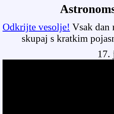
Astronoms
Odkrijte vesolje!
Vsak dan n
skupaj s kratkim poja
17. 