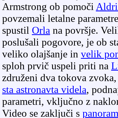
Armstrong ob pomoči
Aldr
povzemali letalne parametre
spustil
Orla
na površje. Veli
poslušali pogovore, je ob st
veliko olajšanje in
velik po
sploh prvič uspeli priti na
L
združeni dva tokova zvoka,
sta astronavta videla
, podna
parametri, vključno z nakl
Video se zaključi s
panoram