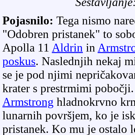
Sestavljanje
Pojasnilo:
Tega nismo nared
"Odobren pristanek" to so
Apolla 11
Aldrin
in
Armstr
poskus
. Naslednjih nekaj m
se je pod njimi nepričakova
krater s prestrmimi pobočji
Armstrong
hladnokrvno krma
lunarnih površjem, ko je is
pristanek. Ko mu je ostalo l