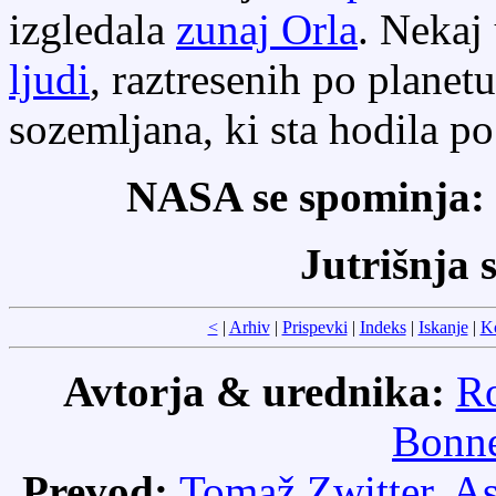
izgledala
zunaj Orla
. Nekaj
ljudi
, raztresenih po planet
sozemljana, ki sta hodila po
NASA se spominja:
Jutrišnja 
<
|
Arhiv
|
Prispevki
|
Indeks
|
Iskanje
|
K
Avtorja & urednika:
Ro
Bonne
Prevod:
Tomaž Zwitter
,
As